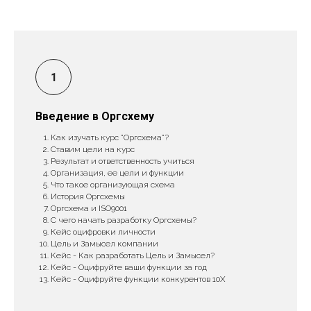
Введение в Оргсхему
Как изучать курс "Оргсхема"?
Ставим цели на курс
Результат и ответственность учиться
Организация, ее цели и функции
Что такое организующая схема
История Оргсхемы
Оргсхема и ISO9001
С чего начать разра ботку Оргсхемы?
Кейс оцифровки личности
Цель и Замысел компании
Кейс - Как разработать Цель и Замысел?
Кейс - Оцифруйте ваши функции за год
Кейс - Оцифруйте функции конкурентов 10Х