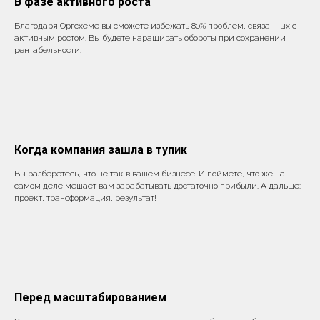
В фазе активного роста
Благодаря Оргсхеме вы сможете избежать 80% проблем, связанных с
активным ростом. Вы будете наращивать обороты при сохранении
рентабельности.
Когда компания зашла в тупик
Вы разберетесь, что не так в вашем бизнесе. И поймете, что же на
самом деле мешает вам зарабатывать достаточно прибыли. А дальше:
проект, трансформация, результат!
Перед масштабированием