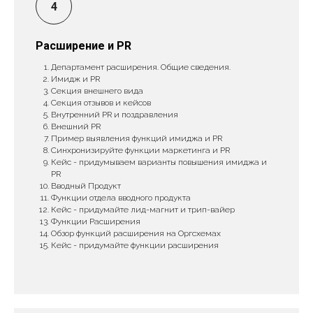
Расширение и PR
Департамент расширения. Общие сведения.
Имидж и PR
Секция внешнего вида
Секция отзывов и кейсов
Внутренний PR и поздравления
Внешний PR
Пример выявления функций имиджа и PR
Синхронизируйте функции маркетинга и PR
Кейс - придумываем варианты повышения имиджа и
PR
Вводный Продукт
Функции отдела вводного продукта
Кейс - придумайте лид-магнит и трип-вайер
Функции Расширения
Обзор функций расширения на Оргсхемах
Кейс - придумайте функции расширения