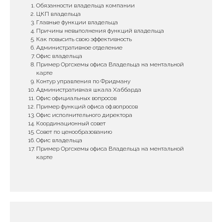
Обязанности владельца компании
ЦКП владельца
Главные функции владельца
Причины невыполнения функций владельца
Как повысить свою эффективность
Административное отделение
Офис владельца
Пример Оргсхемы офиса Владельца на ментальной
карте
Контур управления по Фридману
Административная шкала Хаббарда
Офис официальных вопросов
Пример функций офиса оф.вопросов
Офис исполнительного директора
Координационный совет
Совет по ценообразованию
Офис владельца
Пример Оргсхемы офиса Владельца на ментальной
карте